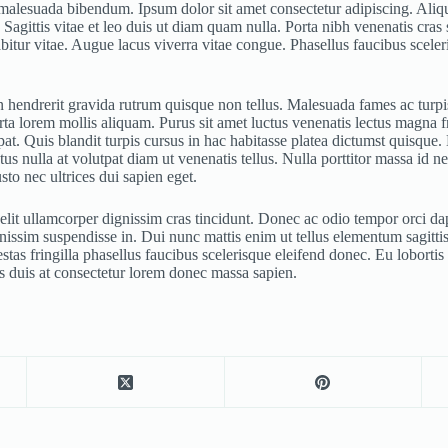
malesuada bibendum. Ipsum dolor sit amet consectetur adipiscing. Aliqu
 Sagittis vitae et leo duis ut diam quam nulla. Porta nibh venenatis cras 
itur vitae. Augue lacus viverra vitae congue. Phasellus faucibus scele
 in hendrerit gravida rutrum quisque non tellus. Malesuada fames ac turp
orta lorem mollis aliquam. Purus sit amet luctus venenatis lectus magna 
at. Quis blandit turpis cursus in hac habitasse platea dictumst quisque. M
ctus nulla at volutpat diam ut venenatis tellus. Nulla porttitor massa i
o nec ultrices dui sapien eget.
 elit ullamcorper dignissim cras tincidunt. Donec ac odio tempor orci da
ssim suspendisse in. Dui nunc mattis enim ut tellus elementum sagittis.
as fringilla phasellus faucibus scelerisque eleifend donec. Eu loborti
us duis at consectetur lorem donec massa sapien.