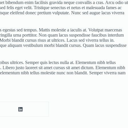
et bibendum enim facilisis gravida neque convallis a cras. Arcu odio ut
sed felis eget velit. Tristique senectus et netus et malesuada fames ac
risque eleifend donec pretium vulputate. Nunc sed augue lacus viverra
is egestas sed tempus. Mattis molestie a iaculis at. Volutpat maecenas
fringilla urna porttitor. Non quam lacus suspendisse faucibus interdum
orbi blandit cursus risus at ultrices. Lacus sed viverra tellus in.
d neque aliquam vestibulum morbi blandit cursus. Quam lacus suspendisse
pibus ultrices. Semper quis lectus nulla at. Elementum nibh tellus
 Libero justo laoreet sit amet cursus sit amet dictum. Elementum nibh
s elementum nibh tellus molestie nunc non blandit. Semper viverra nam