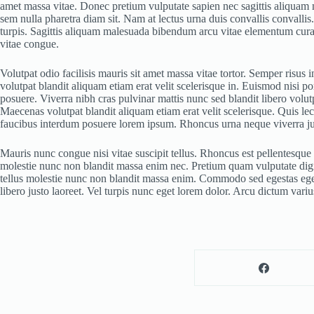
amet massa vitae. Donec pretium vulputate sapien nec sagittis aliquam 
sem nulla pharetra diam sit. Nam at lectus urna duis convallis convallis.
turpis. Sagittis aliquam malesuada bibendum arcu vitae elementum curab
vitae congue.
Volutpat odio facilisis mauris sit amet massa vitae tortor. Semper risus
volutpat blandit aliquam etiam erat velit scelerisque in. Euismod nisi p
posuere. Viverra nibh cras pulvinar mattis nunc sed blandit libero volutp
Maecenas volutpat blandit aliquam etiam erat velit scelerisque. Quis le
faucibus interdum posuere lorem ipsum. Rhoncus urna neque viverra just
Mauris nunc congue nisi vitae suscipit tellus. Rhoncus est pellentesque
molestie nunc non blandit massa enim nec. Pretium quam vulputate digni
tellus molestie nunc non blandit massa enim. Commodo sed egestas egest
libero justo laoreet. Vel turpis nunc eget lorem dolor. Arcu dictum vari