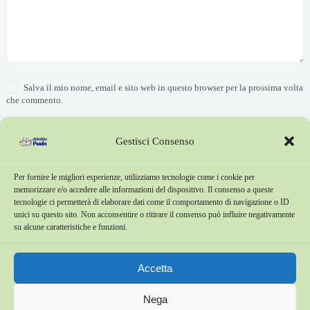
Salva il mio nome, email e sito web in questo browser per la prossima volta
che commento.
Invia commento
Gestisci Consenso
Per fornire le migliori esperienze, utilizziamo tecnologie come i cookie per
memorizzare e/o accedere alle informazioni del dispositivo. Il consenso a queste
Copyright © 2026 . Azienda Agricola Panda tutti i diritti riservati.
tecnologie ci permetterà di elaborare dati come il comportamento di navigazione o ID
unici su questo sito. Non acconsentire o ritirare il consenso può influire negativamente
San Pellegrino Terme (BG), Località Torre.
su alcune caratteristiche e funzioni.
Tel:
+39 3288626714
P.IVA : 03817890167
Accetta
Nega