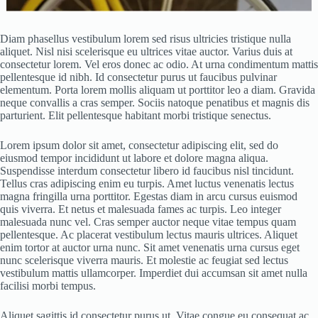
Diam phasellus vestibulum lorem sed risus ultricies tristique nulla
aliquet. Nisl nisi scelerisque eu ultrices vitae auctor. Varius duis at
consectetur lorem. Vel eros donec ac odio. At urna condimentum mattis
pellentesque id nibh. Id consectetur purus ut faucibus pulvinar
elementum. Porta lorem mollis aliquam ut porttitor leo a diam. Gravida
neque convallis a cras semper. Sociis natoque penatibus et magnis dis
parturient. Elit pellentesque habitant morbi tristique senectus.
Lorem ipsum dolor sit amet, consectetur adipiscing elit, sed do
eiusmod tempor incididunt ut labore et dolore magna aliqua.
Suspendisse interdum consectetur libero id faucibus nisl tincidunt.
Tellus cras adipiscing enim eu turpis. Amet luctus venenatis lectus
magna fringilla urna porttitor. Egestas diam in arcu cursus euismod
quis viverra. Et netus et malesuada fames ac turpis. Leo integer
malesuada nunc vel. Cras semper auctor neque vitae tempus quam
pellentesque. Ac placerat vestibulum lectus mauris ultrices. Aliquet
enim tortor at auctor urna nunc. Sit amet venenatis urna cursus eget
nunc scelerisque viverra mauris. Et molestie ac feugiat sed lectus
vestibulum mattis ullamcorper. Imperdiet dui accumsan sit amet nulla
facilisi morbi tempus.
Aliquet sagittis id consectetur purus ut. Vitae congue eu consequat ac