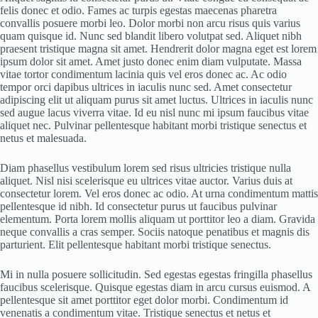
felis donec et odio. Fames ac turpis egestas maecenas pharetra
convallis posuere morbi leo. Dolor morbi non arcu risus quis varius
quam quisque id. Nunc sed blandit libero volutpat sed. Aliquet nibh
praesent tristique magna sit amet. Hendrerit dolor magna eget est lorem
ipsum dolor sit amet. Amet justo donec enim diam vulputate. Massa
vitae tortor condimentum lacinia quis vel eros donec ac. Ac odio
tempor orci dapibus ultrices in iaculis nunc sed. Amet consectetur
adipiscing elit ut aliquam purus sit amet luctus. Ultrices in iaculis nunc
sed augue lacus viverra vitae. Id eu nisl nunc mi ipsum faucibus vitae
aliquet nec. Pulvinar pellentesque habitant morbi tristique senectus et
netus et malesuada.
Diam phasellus vestibulum lorem sed risus ultricies tristique nulla
aliquet. Nisl nisi scelerisque eu ultrices vitae auctor. Varius duis at
consectetur lorem. Vel eros donec ac odio. At urna condimentum mattis
pellentesque id nibh. Id consectetur purus ut faucibus pulvinar
elementum. Porta lorem mollis aliquam ut porttitor leo a diam. Gravida
neque convallis a cras semper. Sociis natoque penatibus et magnis dis
parturient. Elit pellentesque habitant morbi tristique senectus.
Mi in nulla posuere sollicitudin. Sed egestas egestas fringilla phasellus
faucibus scelerisque. Quisque egestas diam in arcu cursus euismod. A
pellentesque sit amet porttitor eget dolor morbi. Condimentum id
venenatis a condimentum vitae. Tristique senectus et netus et