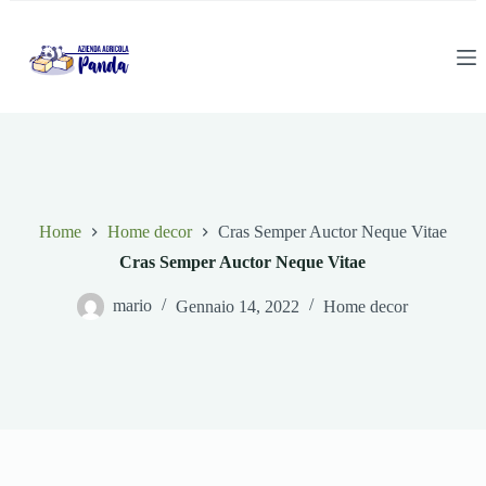
S
a
l
t
a
a
l
c
o
n
t
Home
Home decor
Cras Semper Auctor Neque Vitae
e
n
Cras Semper Auctor Neque Vitae
u
t
mario
Gennaio 14, 2022
Home decor
o