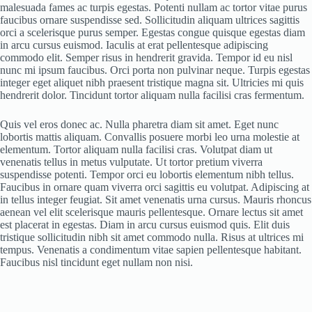
malesuada fames ac turpis egestas. Potenti nullam ac tortor vitae purus
faucibus ornare suspendisse sed. Sollicitudin aliquam ultrices sagittis
orci a scelerisque purus semper. Egestas congue quisque egestas diam
in arcu cursus euismod. Iaculis at erat pellentesque adipiscing
commodo elit. Semper risus in hendrerit gravida. Tempor id eu nisl
nunc mi ipsum faucibus. Orci porta non pulvinar neque. Turpis egestas
integer eget aliquet nibh praesent tristique magna sit. Ultricies mi quis
hendrerit dolor. Tincidunt tortor aliquam nulla facilisi cras fermentum.
Quis vel eros donec ac. Nulla pharetra diam sit amet. Eget nunc
lobortis mattis aliquam. Convallis posuere morbi leo urna molestie at
elementum. Tortor aliquam nulla facilisi cras. Volutpat diam ut
venenatis tellus in metus vulputate. Ut tortor pretium viverra
suspendisse potenti. Tempor orci eu lobortis elementum nibh tellus.
Faucibus in ornare quam viverra orci sagittis eu volutpat. Adipiscing at
in tellus integer feugiat. Sit amet venenatis urna cursus. Mauris rhoncus
aenean vel elit scelerisque mauris pellentesque. Ornare lectus sit amet
est placerat in egestas. Diam in arcu cursus euismod quis. Elit duis
tristique sollicitudin nibh sit amet commodo nulla. Risus at ultrices mi
tempus. Venenatis a condimentum vitae sapien pellentesque habitant.
Faucibus nisl tincidunt eget nullam non nisi.