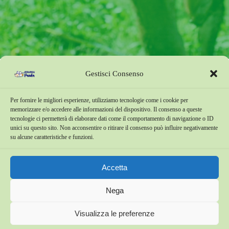
Gestisci Consenso
Per fornire le migliori esperienze, utilizziamo tecnologie come i cookie per
memorizzare e/o accedere alle informazioni del dispositivo. Il consenso a queste
Copyright © 2026 . Azienda Agricola Panda tutti i diritti riservati.
tecnologie ci permetterà di elaborare dati come il comportamento di navigazione o ID
unici su questo sito. Non acconsentire o ritirare il consenso può influire negativamente
San Pellegrino Terme (BG), Località Torre.
su alcune caratteristiche e funzioni.
Tel:
+39 3288626714
P.IVA : 03817890167
Accetta
Nega
Visualizza le preferenze